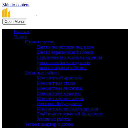
Skip to content
Open Menu
Главная
Услуги
Строительство
Дом из пеноблоков под ключ
Дом из керамических блоков
Строительство домов из кирпича
Дом из газоблока под ключ
Дома из керамзитобетона
Бетонные работы
Монолитный армопояс
Монолитные стены
Монолитные лестницы
Монолитные колонны
Монолитная плита пола
Ленточный фундамент
Монолитная плита перекрытия
Cвайно-ростверковый фундамент
Земляные работы
Ремонт квартир и домов