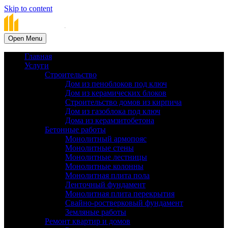
Skip to content
▼
Open Menu
Главная
Услуги
Строительство
Дом из пеноблоков под ключ
▼
Дом из керамических блоков
Строительство домов из кирпича
Дом из газоблока под ключ
Дома из керамзитобетона
Бетонные работы
Монолитный армопояс
Монолитные стены
Монолитные лестницы
Монолитные колонны
Монолитная плита пола
Ленточный фундамент
Монолитная плита перекрытия
Cвайно-ростверковый фундамент
Земляные работы
Ремонт квартир и домов